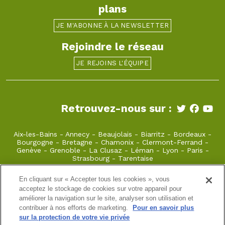
plans
JE M'ABONNE À LA NEWSLETTER
Rejoindre le réseau
JE REJOINS L'ÉQUIPE
Retrouvez-nous sur :
Aix-les-Bains
-
Annecy
-
Beaujolais
-
Biarritz
-
Bordeaux
-
Bourgogne
-
Bretagne
-
Chamonix
-
Clermont-Ferrand
-
Genève
-
Grenoble
-
La Clusaz
-
Léman
-
Lyon
-
Paris
-
Strasbourg
-
Tarentaise
En cliquant sur « Accepter tous les cookies », vous
laclusaz@takamaka.fr
acceptez le stockage de cookies sur votre appareil pour
améliorer la navigation sur le site, analyser son utilisation et
04 50 45 60 61
. 74220 La Clusaz
contribuer à nos efforts de marketing.
Pour en savoir plus
sur la protection de votre vie privée