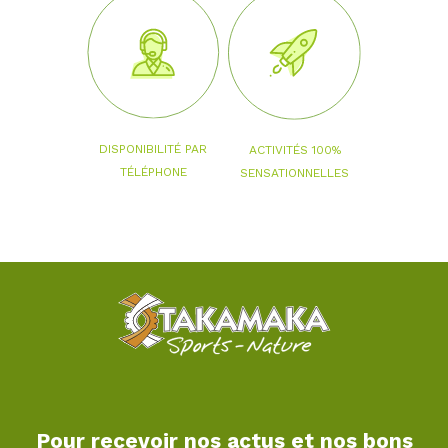
DISPONIBILITÉ PAR
ACTIVITÉS 100%
TÉLÉPHONE
SENSATIONNELLES
Pour recevoir nos actus et nos bons