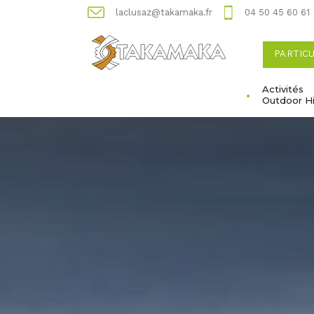
laclusaz@takamaka.fr
04 50 45 60 61
PARTIC
Activités
Outdoor Hi