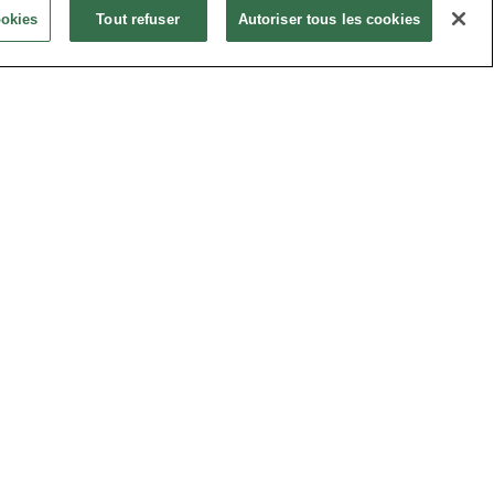
ookies
Tout refuser
Autoriser tous les cookies
Mot de passe oublié ?
IDENTIFIEZ-VOUS