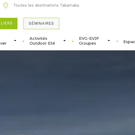
Toutes les destinations Takamaka
ULIERS
SÉMINAIRES
Activités
EVG-EVJF
Espac
ver
Outdoor Eté
Groupes