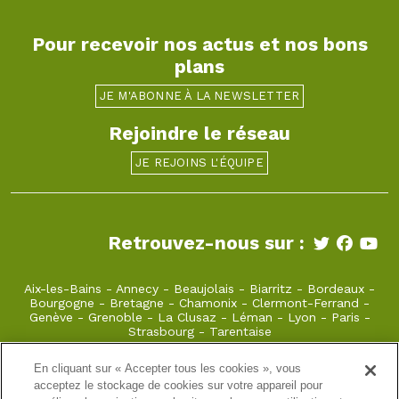
Pour recevoir nos actus et nos bons
plans
JE M'ABONNE À LA NEWSLETTER
Rejoindre le réseau
JE REJOINS L'ÉQUIPE
Retrouvez-nous sur :
Aix-les-Bains
-
Annecy
-
Beaujolais
-
Biarritz
-
Bordeaux
-
Bourgogne
-
Bretagne
-
Chamonix
-
Clermont-Ferrand
-
Genève
-
Grenoble
-
La Clusaz
-
Léman
-
Lyon
-
Paris
-
Strasbourg
-
Tarentaise
En cliquant sur « Accepter tous les cookies », vous
laclusaz@takamaka.fr
acceptez le stockage de cookies sur votre appareil pour