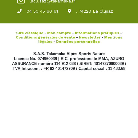
laclusaz@takamaka.fr
04 50 45 60 61
. 74220 La Clusaz
Site classique
-
Mon compte
-
Informations pratiques
-
Conditions générales de vente
-
Newsletter
-
Mentions
légales
-
Données personnelles
S.A.S. Takamaka Alpes Sports Nature
Licence No. 074960039 | R.C. professionelle MMA, AZURO
ASSURANCE numéro 114 912 038 / SIRET: 40147270900039 /
TVA Intracom. : FR 82 401472709 / Capital social : 11 433.68