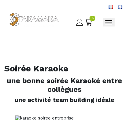
0
Toggle nav
Soirée Karaoke
une bonne soirée Karaoké entre
collègues
une activité team building idéale