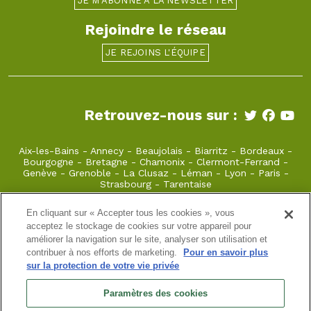
JE M'ABONNE À LA NEWSLETTER
Rejoindre le réseau
JE REJOINS L'ÉQUIPE
Retrouvez-nous sur :
Aix-les-Bains
-
Annecy
-
Beaujolais
-
Biarritz
-
Bordeaux
-
Bourgogne
-
Bretagne
-
Chamonix
-
Clermont-Ferrand
-
Genève
-
Grenoble
-
La Clusaz
-
Léman
-
Lyon
-
Paris
-
Strasbourg
-
Tarentaise
En cliquant sur « Accepter tous les cookies », vous
laclusaz@takamaka.fr
acceptez le stockage de cookies sur votre appareil pour
améliorer la navigation sur le site, analyser son utilisation et
04 50 45 60 61
. 74220 La Clusaz
contribuer à nos efforts de marketing.
Pour en savoir plus
sur la protection de votre vie privée
Site classique
-
Mon compte
-
Informations pratiques
-
Paramètres des cookies
Conditions générales de vente
-
Newsletter
-
Mentions
légales
-
Données personnelles