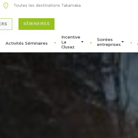
Toutes les destinations Takamaka
SÉMINAIRES
ERS
Incentive
Soirées
La
Activités Séminaires
entreprises
Clusaz