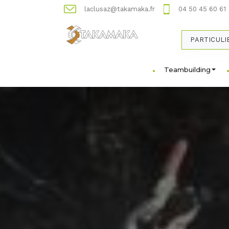
laclusaz@takamaka.fr
04 50 45 60 61
PARTICULI
Teambuilding