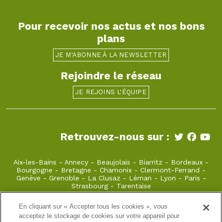
Pour recevoir nos actus et nos bons
plans
JE M'ABONNE À LA NEWSLETTER
Rejoindre le réseau
JE REJOINS L'ÉQUIPE
Retrouvez-nous sur :
Aix-les-Bains
-
Annecy
-
Beaujolais
-
Biarritz
-
Bordeaux
-
Bourgogne
-
Bretagne
-
Chamonix
-
Clermont-Ferrand
-
Genève
-
Grenoble
-
La Clusaz
-
Léman
-
Lyon
-
Paris
-
Strasbourg
-
Tarentaise
En cliquant sur « Accepter tous les cookies », vous
laclusaz@takamaka.fr
acceptez le stockage de cookies sur votre appareil pour