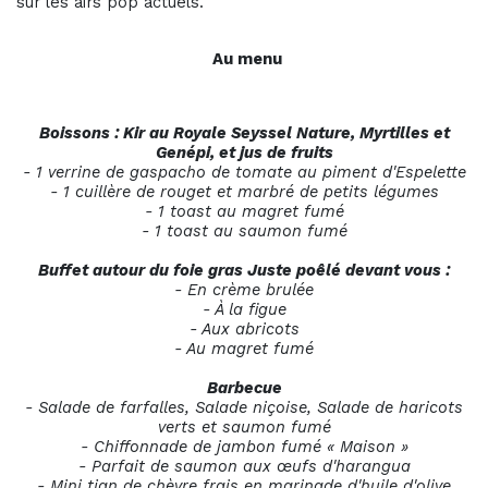
sur les airs pop actuels.
Au menu
Boissons : Kir au Royale Seyssel Nature, Myrtilles et
Genépi, et jus de fruits
- 1 verrine de gaspacho de tomate au piment d'Espelette
- 1 cuillère de rouget et marbré de petits légumes
- 1 toast au magret fumé
- 1 toast au saumon fumé
Buffet autour du foie gras Juste poêlé devant vous :
- En crème brulée
- À la figue
- Aux abricots
- Au magret fumé
Barbecue
- Salade de farfalles, Salade niçoise, Salade de haricots
verts et saumon fumé
- Chiffonnade de jambon fumé « Maison »
- Parfait de saumon aux œufs d'harangua
- Mini tian de chèvre frais en marinade d'huile d'olive