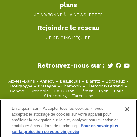
plans
JE M'ABONNE À LA NEWSLETTER
Rejoindre le réseau
JE REJOINS L'ÉQUIPE
Retrouvez-nous sur :
Aix-les-Bains
-
Annecy
-
Beaujolais
-
Biarritz
-
Bordeaux
-
Bourgogne
-
Bretagne
-
Chamonix
-
Clermont-Ferrand
-
Genève
-
Grenoble
-
La Clusaz
-
Léman
-
Lyon
-
Paris
-
Strasbourg
-
Tarentaise
En cliquant sur « Accepter tous les cookies », vous
laclusaz@takamaka.fr
acceptez le stockage de cookies sur votre appareil pour
améliorer la navigation sur le site, analyser son utilisation et
04 50 45 60 61
. 74220 La Clusaz
contribuer à nos efforts de marketing.
Pour en savoir plus
sur la protection de votre vie privée