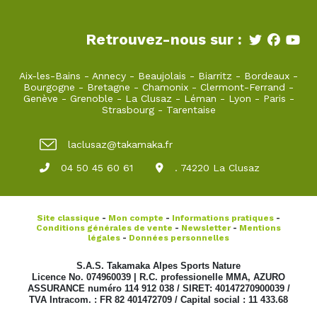
Retrouvez-nous sur :
Aix-les-Bains
-
Annecy
-
Beaujolais
-
Biarritz
-
Bordeaux
-
Bourgogne
-
Bretagne
-
Chamonix
-
Clermont-Ferrand
-
Genève
-
Grenoble
-
La Clusaz
-
Léman
-
Lyon
-
Paris
-
Strasbourg
-
Tarentaise
laclusaz@takamaka.fr
04 50 45 60 61
. 74220 La Clusaz
Site classique
-
Mon compte
-
Informations pratiques
-
Conditions générales de vente
-
Newsletter
-
Mentions
légales
-
Données personnelles
S.A.S. Takamaka Alpes Sports Nature
Licence No. 074960039 | R.C. professionelle MMA, AZURO
ASSURANCE numéro 114 912 038 / SIRET: 40147270900039 /
TVA Intracom. : FR 82 401472709 / Capital social : 11 433.68