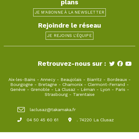
plans
JE M'ABONNE À LA NEWSLETTER
Rejoindre le réseau
JE REJOINS L'ÉQUIPE
Retrouvez-nous sur :
Aix-les-Bains
-
Annecy
-
Beaujolais
-
Biarritz
-
Bordeaux
-
Bourgogne
-
Bretagne
-
Chamonix
-
Clermont-Ferrand
-
Genève
-
Grenoble
-
La Clusaz
-
Léman
-
Lyon
-
Paris
-
Strasbourg
-
Tarentaise
laclusaz@takamaka.fr
04 50 45 60 61
. 74220 La Clusaz