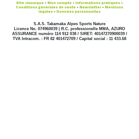
Site classique
-
Mon compte
-
Informations pratiques
-
Conditions générales de vente
-
Newsletter
-
Mentions
légales
-
Données personnelles
S.A.S. Takamaka Alpes Sports Nature
Licence No. 074960039 | R.C. professionelle MMA, AZURO
ASSURANCE numéro 114 912 038 / SIRET: 40147270900039 /
TVA Intracom. : FR 82 401472709 / Capital social : 11 433.68