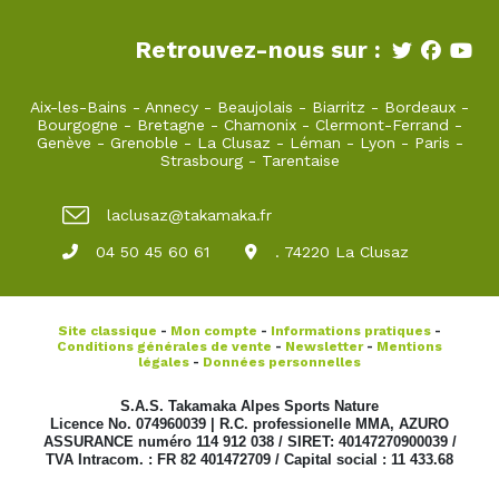
Retrouvez-nous sur :
Aix-les-Bains
-
Annecy
-
Beaujolais
-
Biarritz
-
Bordeaux
-
Bourgogne
-
Bretagne
-
Chamonix
-
Clermont-Ferrand
-
Genève
-
Grenoble
-
La Clusaz
-
Léman
-
Lyon
-
Paris
-
Strasbourg
-
Tarentaise
laclusaz@takamaka.fr
04 50 45 60 61
. 74220 La Clusaz
Site classique
-
Mon compte
-
Informations pratiques
-
Conditions générales de vente
-
Newsletter
-
Mentions
légales
-
Données personnelles
S.A.S. Takamaka Alpes Sports Nature
Licence No. 074960039 | R.C. professionelle MMA, AZURO
ASSURANCE numéro 114 912 038 / SIRET: 40147270900039 /
TVA Intracom. : FR 82 401472709 / Capital social : 11 433.68