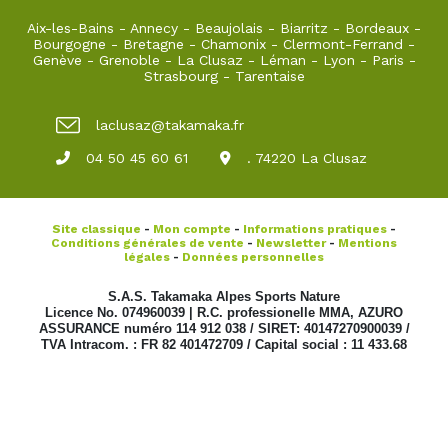
Aix-les-Bains
-
Annecy
-
Beaujolais
-
Biarritz
-
Bordeaux
-
Bourgogne
-
Bretagne
-
Chamonix
-
Clermont-Ferrand
-
Genève
-
Grenoble
-
La Clusaz
-
Léman
-
Lyon
-
Paris
-
Strasbourg
-
Tarentaise
laclusaz@takamaka.fr
04 50 45 60 61
. 74220 La Clusaz
Site classique
-
Mon compte
-
Informations pratiques
-
Conditions générales de vente
-
Newsletter
-
Mentions
légales
-
Données personnelles
S.A.S. Takamaka Alpes Sports Nature
Licence No. 074960039 | R.C. professionelle MMA, AZURO
ASSURANCE numéro 114 912 038 / SIRET: 40147270900039 /
TVA Intracom. : FR 82 401472709 / Capital social : 11 433.68