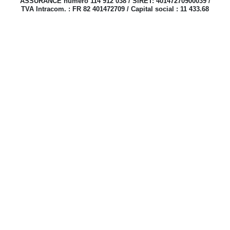
ASSURANCE numéro 114 912 038 / SIRET: 40147270900039 /
TVA Intracom. : FR 82 401472709 / Capital social : 11 433.68