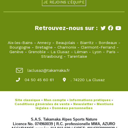
JE REJOINS L'ÉQUIPE
Retrouvez-nous sur :
Aix-les-Bains
-
Annecy
-
Beaujolais
-
Biarritz
-
Bordeaux
-
Bourgogne
-
Bretagne
-
Chamonix
-
Clermont-Ferrand
-
Genève
-
Grenoble
-
La Clusaz
-
Léman
-
Lyon
-
Paris
-
Strasbourg
-
Tarentaise
laclusaz@takamaka.fr
04 50 45 60 61
. 74220 La Clusaz
Site classique
-
Mon compte
-
Informations pratiques
-
Conditions générales de vente
-
Newsletter
-
Mentions
légales
-
Données personnelles
S.A.S. Takamaka Alpes Sports Nature
Licence No. 074960039 | R.C. professionelle MMA, AZURO