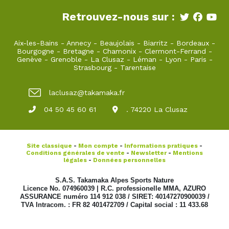
Retrouvez-nous sur :
Aix-les-Bains
-
Annecy
-
Beaujolais
-
Biarritz
-
Bordeaux
-
Bourgogne
-
Bretagne
-
Chamonix
-
Clermont-Ferrand
-
Genève
-
Grenoble
-
La Clusaz
-
Léman
-
Lyon
-
Paris
-
Strasbourg
-
Tarentaise
laclusaz@takamaka.fr
04 50 45 60 61
. 74220 La Clusaz
Site classique
-
Mon compte
-
Informations pratiques
-
Conditions générales de vente
-
Newsletter
-
Mentions
légales
-
Données personnelles
S.A.S. Takamaka Alpes Sports Nature
Licence No. 074960039 | R.C. professionelle MMA, AZURO
ASSURANCE numéro 114 912 038 / SIRET: 40147270900039 /
TVA Intracom. : FR 82 401472709 / Capital social : 11 433.68