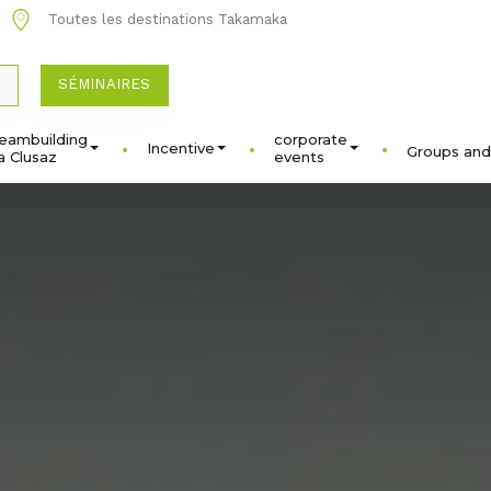
Toutes les destinations Takamaka
SÉMINAIRES
eambuilding
corporate
Incentive
Groups and
a Clusaz
events