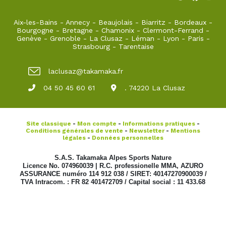
Aix-les-Bains
-
Annecy
-
Beaujolais
-
Biarritz
-
Bordeaux
-
Bourgogne
-
Bretagne
-
Chamonix
-
Clermont-Ferrand
-
Genève
-
Grenoble
-
La Clusaz
-
Léman
-
Lyon
-
Paris
-
Strasbourg
-
Tarentaise
laclusaz@takamaka.fr
04 50 45 60 61
. 74220 La Clusaz
Site classique
-
Mon compte
-
Informations pratiques
-
Conditions générales de vente
-
Newsletter
-
Mentions
légales
-
Données personnelles
S.A.S. Takamaka Alpes Sports Nature
Licence No. 074960039 | R.C. professionelle MMA, AZURO
ASSURANCE numéro 114 912 038 / SIRET: 40147270900039 /
TVA Intracom. : FR 82 401472709 / Capital social : 11 433.68