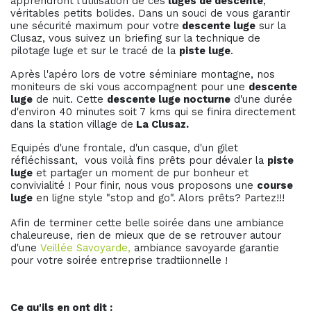
apprendront l'utilisation de ces
luges de descente
,
véritables petits bolides. Dans un souci de vous garantir
une sécurité maximum pour votre
descente luge
sur la
Clusaz, vous suivez un briefing sur la technique de
pilotage luge et sur le tracé de la
piste luge
.
Après l'apéro lors de votre séminiare montagne, nos
moniteurs de ski vous accompagnent pour une
descente
luge
de nuit. Cette
descente luge nocturne
d'une durée
d'environ 40 minutes soit 7 kms qui se finira directement
dans la station village de
La Clusaz.
Equipés d'une frontale, d'un casque, d'un gilet
réfléchissant, vous voilà fins prêts pour dévaler la
piste
luge
et partager un moment de pur bonheur et
convivialité ! Pour finir, nous vous proposons une
course
luge
en ligne style "stop and go". Alors prêts? Partez!!!
Afin de terminer cette belle soirée dans une ambiance
chaleureuse, rien de mieux que de se retrouver autour
d'une
Veillée Savoyarde,
ambiance savoyarde garantie
pour votre soirée entreprise tradtiionnelle !
Ce qu'ils en ont dit :