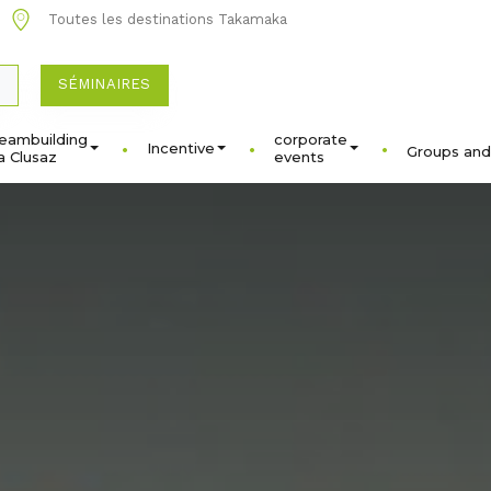
Toutes les destinations Takamaka
SÉMINAIRES
eambuilding
corporate
Incentive
Groups and
a Clusaz
events