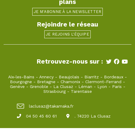
plans
JE M'ABONNE À LA NEWSLETTER
Rejoindre le réseau
JE REJOINS L'ÉQUIPE
Retrouvez-nous sur :
Aix-les-Bains
-
Annecy
-
Beaujolais
-
Biarritz
-
Bordeaux
-
Bourgogne
-
Bretagne
-
Chamonix
-
Clermont-Ferrand
-
Genève
-
Grenoble
-
La Clusaz
-
Léman
-
Lyon
-
Paris
-
Strasbourg
-
Tarentaise
laclusaz@takamaka.fr
04 50 45 60 61
. 74220 La Clusaz