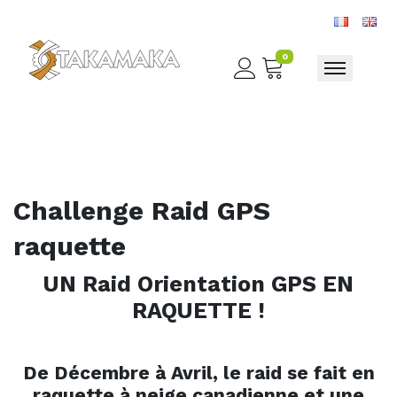
0
Toggle nav
Challenge Raid GPS
raquette
UN Raid Orientation GPS EN
RAQUETTE !
De Décembre à Avril, le raid se fait en
raquette à neige canadienne et une