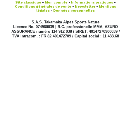
Site classique
-
Mon compte
-
Informations pratiques
-
Conditions générales de vente
-
Newsletter
-
Mentions
légales
-
Données personnelles
S.A.S. Takamaka Alpes Sports Nature
Licence No. 074960039 | R.C. professionelle MMA, AZURO
ASSURANCE numéro 114 912 038 / SIRET: 40147270900039 /
TVA Intracom. : FR 82 401472709 / Capital social : 11 433.68