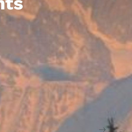
nts
Next