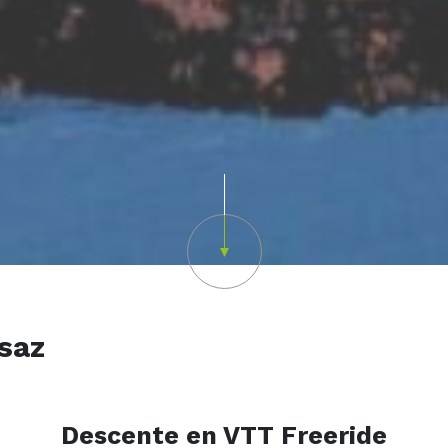
Scroll down
saz
Descente en VTT Freeride