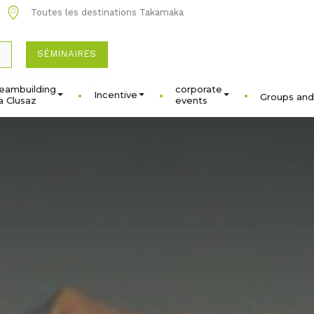
Toutes les destinations Takamaka
SÉMINAIRES
eambuilding
corporate
Incentive
Groups and
a Clusaz
events