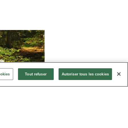
ookies
Tout refuser
Autoriser tous les cookies
 autour de La Clusaz
, du Grand Bornand, au