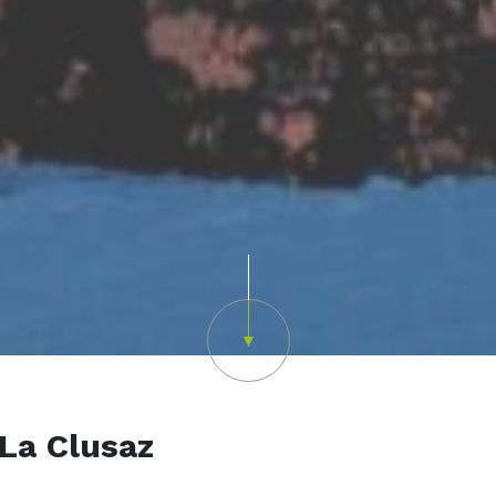
Scroll down
 La Clusaz