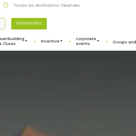
Toutes les destinations Takamaka
SÉMINAIRES
eambuilding
corporate
Incentive
Groups and
a Clusaz
events