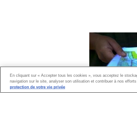
En cliquant sur « Accepter tous les cookies », vous acceptez le stockag
navigation sur le site, analyser son utilisation et contribuer à nos effor
protection de votre vie privée
⇒ Armés d'une carte et d'un GPS, partez à la
Col des Aravis ou aux Confins (1700m d'altitude