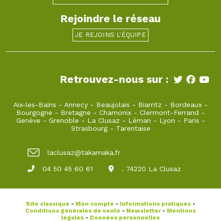
Rejoindre le réseau
JE REJOINS L'ÉQUIPE
Retrouvez-nous sur :
Aix-les-Bains
-
Annecy
-
Beaujolais
-
Biarritz
-
Bordeaux
-
Bourgogne
-
Bretagne
-
Chamonix
-
Clermont-Ferrand
-
Genève
-
Grenoble
-
La Clusaz
-
Léman
-
Lyon
-
Paris
-
Strasbourg
-
Tarentaise
laclusaz@takamaka.fr
04 50 45 60 61
. 74220 La Clusaz
Site classique
-
Mon compte
-
Informations pratiques
-
Conditions générales de vente
-
Newsletter
-
Mentions
légales
-
Données personnelles