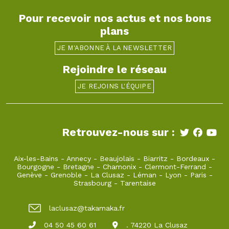
Pour recevoir nos actus et nos bons
plans
JE M'ABONNE À LA NEWSLETTER
Rejoindre le réseau
JE REJOINS L'ÉQUIPE
Retrouvez-nous sur :
Aix-les-Bains
-
Annecy
-
Beaujolais
-
Biarritz
-
Bordeaux
-
Bourgogne
-
Bretagne
-
Chamonix
-
Clermont-Ferrand
-
Genève
-
Grenoble
-
La Clusaz
-
Léman
-
Lyon
-
Paris
-
Strasbourg
-
Tarentaise
laclusaz@takamaka.fr
04 50 45 60 61
. 74220 La Clusaz