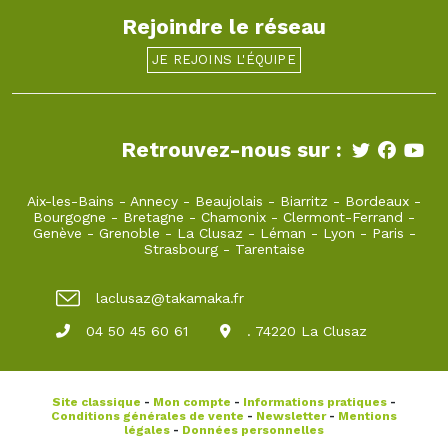
Rejoindre le réseau
JE REJOINS L'ÉQUIPE
Retrouvez-nous sur :
Aix-les-Bains
-
Annecy
-
Beaujolais
-
Biarritz
-
Bordeaux
-
Bourgogne
-
Bretagne
-
Chamonix
-
Clermont-Ferrand
-
Genève
-
Grenoble
-
La Clusaz
-
Léman
-
Lyon
-
Paris
-
Strasbourg
-
Tarentaise
laclusaz@takamaka.fr
04 50 45 60 61
. 74220 La Clusaz
Site classique
-
Mon compte
-
Informations pratiques
-
Conditions générales de vente
-
Newsletter
-
Mentions
légales
-
Données personnelles